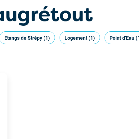
augrétout
Etangs de Strépy
(1)
Logement
(1)
Point d'Eau
(
g