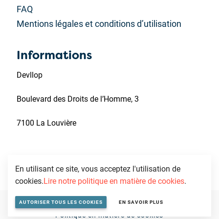
FAQ
Mentions légales et conditions d’utilisation
Informations
Devllop
Boulevard des Droits de l’Homme, 3
7100 La Louvière
En utilisant ce site, vous acceptez l'utilisation de
cookies.
Lire notre politique en matière de cookies
.
Conditions générales
Politique de vie privée
AUTORISER TOUS LES COOKIES
EN SAVOIR PLUS
Politique en matière de cookies